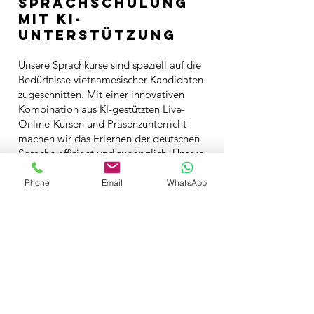
Sprachschulung
mit KI-
Unterstützung
Unsere Sprachkurse sind speziell auf die
Bedürfnisse vietnamesischer Kandidaten
zugeschnitten. Mit einer innovativen
Kombination aus KI-gestützten Live-
Online-Kursen und Präsenzunterricht
machen wir das Erlernen der deutschen
Sprache effizient und zugänglich. Unsere
Methode berücksichtigt die
Ausgangssprache Vietnamesisch und
Phone
Email
WhatsApp
beschleunigt den Lernprozess.